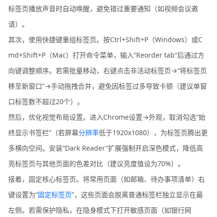
标签页播放声音时自动唤醒，避免错过重要通知（如视频会议邀
请）。
其次，使用快捷键重组标签页。按Ctrl+Shift+P（Windows）或C
md+Shift+P（Mac）打开命令菜单，输入“Reorder tab”后通过方
向键调整顺序。若需批量移动，右键点击非活动标签页→“将标签页
移至新窗口”→手动拖拽合并，避免因标签过多导致卡顿（建议单窗
口标签数不超过20个）。
然后，优化视觉布局设置。进入Chrome设置→外观，取消勾选“始
终显示书签栏”（若屏幕
分辨率
低于1920x1080），为标签页腾出更
多横向空间。安装“Dark Reader”扩展强制开启深色模式，降低高
亮标签页与其他页面的色差对比（建议亮度值设为70%）。
接着，固定核心标签页。将常用页面（如邮箱、待办事项清单）右
键设置为“
固定标签页
”，这些页面会脱离普通标签栏独立显示在最
左侧。若需保护隐私，在隐身模式下打开敏感页面（如银行网