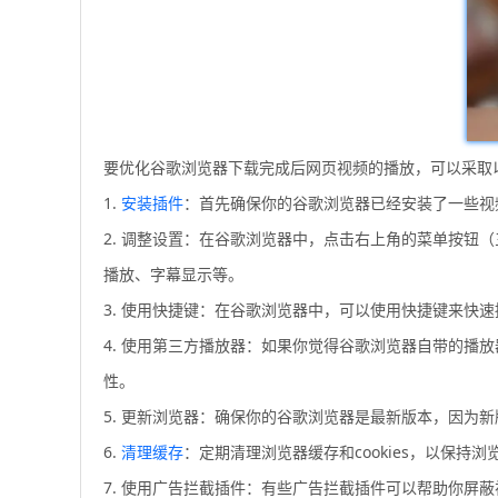
要优化谷歌浏览器下载完成后网页视频的播放，可以采取
1.
安装插件
：首先确保你的谷歌浏览器已经安装了一些视频播放插
2. 调整设置：在谷歌浏览器中，点击右上角的菜单按钮（
播放、字幕显示等。
3. 使用快捷键：在谷歌浏览器中，可以使用快捷键来快速播放或
4. 使用第三方播放器：如果你觉得谷歌浏览器自带的播放器不
性。
5. 更新浏览器：确保你的谷歌浏览器是最新版本，因为
6.
清理缓存
：定期清理浏览器缓存和cookies，以保
7. 使用广告拦截插件：有些广告拦截插件可以帮助你屏蔽视频中的