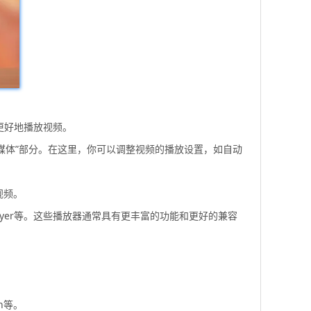
你更好地播放视频。
“媒体”部分。在这里，你可以调整视频的播放设置，如自动
视频。
Player等。这些播放器通常具有更丰富的功能和更好的兼容
n等。