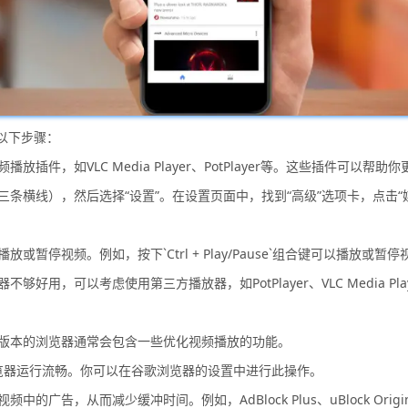
以下步骤：
件，如VLC Media Player、PotPlayer等。这些插件可以帮助
三条横线），然后选择“设置”。在设置页面中，找到“高级”选项卡，点击
暂停视频。例如，按下`Ctrl + Play/Pause`组合键可以播放或暂停
够好用，可以考虑使用第三方播放器，如PotPlayer、VLC Media 
新版本的浏览器通常会包含一些优化视频播放的功能。
持浏览器运行流畅。你可以在谷歌浏览器的设置中进行此操作。
广告，从而减少缓冲时间。例如，AdBlock Plus、uBlock Origi