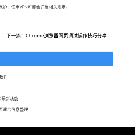
保护，使用VPN可能会违反相关规定。
下一篇：Chrome浏览器网页调试操作技巧分享
理教程
验最新功能
是否适合信息整理