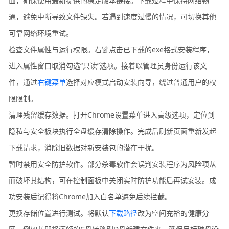
面，确保使用最新提供的稳定版本链接。下载过程中保持网络畅
通，避免中断导致文件缺失。若遇到速度过慢的情况，可切换其他
可靠网络环境重试。
检查文件属性与运行权限。右键点击已下载的exe格式安装程序，
进入属性窗口取消勾选“只读”选项。接着以管理员身份运行该文
件，通过
右键菜单
选择对应模式启动安装向导，绕过普通用户的权
限限制。
清理残留缓存数据。打开Chrome设置菜单进入高级选项，定位到
隐私与安全板块执行全盘缓存清除操作。完成后刷新页面重新发起
下载请求，消除旧数据对新安装包的潜在干扰。
暂时禁用安全防护软件。部分杀毒软件会误判安装程序为风险项从
而破坏其结构，可在控制面板中关闭实时防护功能后再试安装。成
功安装后记得将Chrome加入白名单避免后续拦截。
更换存储位置进行测试。将默认
下载路径
改为空间充裕的健康分