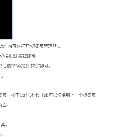
rl+M可以打开“标签页管理器”。
“分栏视图”按钮即可。
然后选择“添加到书签”即可。
页。
按下Ctrl+Shift+Tab可以切换到上一个标签页。
页面。
工具。
组。