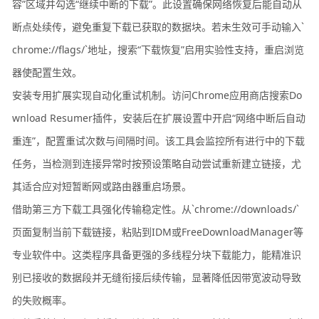
容”区域并勾选“继续中断的下载”。此设置确保网络恢复后能自动从
断点处续传，避免重复下载已获取的数据块。若未生效可手动输入`
chrome://flags/`地址，搜索“下载恢复”启用实验性支持，重启浏览
器使配置生效。
安装专用扩展实现自动化重试机制。访问Chrome应用商店搜索Do
wnload Resumer插件，安装后在扩展设置中开启“网络中断后自动
重连”，配置重试次数与间隔时间。该工具会监控所有进行中的下载
任务，当检测到连接异常时按预设策略自动尝试重新建立链接，尤
其适合应对短暂断网或路由器重启场景。
借助第三方下载工具强化传输稳定性。从`chrome://downloads/`
页面复制当前下载链接，粘贴到IDM或FreeDownloadManager等
专业软件中。这类程序具备更强的多线程分块下载能力，能精准识
别已接收的数据段并无缝衔接后续传输，显著降低因带宽波动导致
的失败概率。