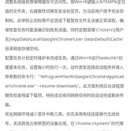
调整系统级权限保障缓存可访问性。按Win+R键输入%TEMP%定位
临时文件夹，右键属性切换至安全标签页，为当前用户授予完全控
制权。此举防止因权限不足造成下载暂存文件无法被正常读取，确
保恢复任务时能准确识别既有进度。同时定期清理`C:\Users\[用户
名]\AppData\Local\Google\Chrome\User Data\Default\Cache`
目录释放存储空间。
配置任务计划定时维护未完成任务。通过Win+R运行taskschk1创
建基本任务，设置每小时执行一次，动作类型选择启动程序并填入
带参数的命令行：`"%ProgramFiles%\Google\Chrome\Applicati
on\chrome.exe" --resume-downloads`。此方案利用后台进程周
期性检查残留下载项，特别适合夜间网络空闲时段自动完成剩余传
输。
优化网络环境减少意外中断几率。优先采用有线连接替代无线信
号，关闭其他占用带宽的设备应用。在`chrome://system/`的代理