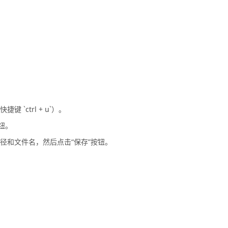
`ctrl + u`）。
钮。
路径和文件名，然后点击“保存”按钮。