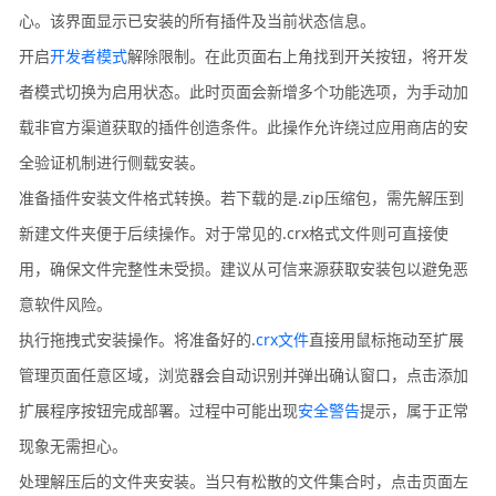
心。该界面显示已安装的所有插件及当前状态信息。
开启
开发者模式
解除限制。在此页面右上角找到开关按钮，将开发
者模式切换为启用状态。此时页面会新增多个功能选项，为手动加
载非官方渠道获取的插件创造条件。此操作允许绕过应用商店的安
全验证机制进行侧载安装。
准备插件安装文件格式转换。若下载的是.zip压缩包，需先解压到
新建文件夹便于后续操作。对于常见的.crx格式文件则可直接使
用，确保文件完整性未受损。建议从可信来源获取安装包以避免恶
意软件风险。
执行拖拽式安装操作。将准备好的.
crx文件
直接用鼠标拖动至扩展
管理页面任意区域，浏览器会自动识别并弹出确认窗口，点击添加
扩展程序按钮完成部署。过程中可能出现
安全警告
提示，属于正常
现象无需担心。
处理解压后的文件夹安装。当只有松散的文件集合时，点击页面左