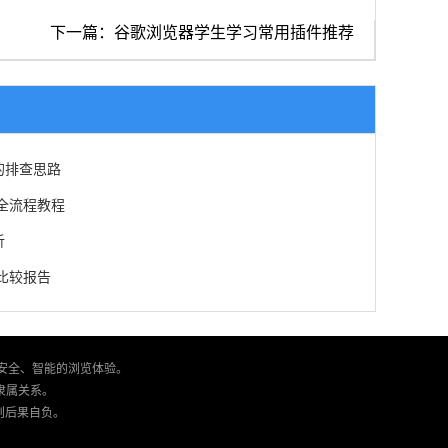
下一篇：谷歌浏览器学生学习常用插件推荐
的排查思路
化全流程教程
析
率比较报告
、安全、智能的浏览体验。
何隶属关系。
则后果自负。