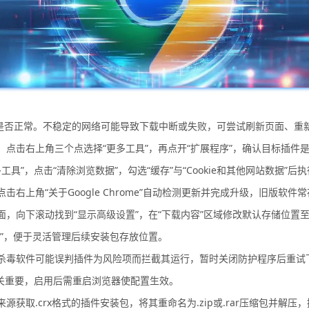
是否正常。不稳定的网络可能导致下载中断或失败，可尝试刷新页面、重
。点击右上角三个点选择“更多工具”，再点开“扩展程序”，确认目标插件
多工具”，点击“清除浏览数据”，勾选“缓存”与“Cookie和其他网站数
右上角“关于Google Chrome”自动检测更新并完成升级，旧版软件
，向下滚动找到“显示高级设置”，在“下载内容”区域修改默认存储位置
”，便于灵活管理后续安装包存放位置。
可能误判插件为风险项而拦截其运行，暂时关闭防护程序后重试下载过程。此外，访
至关重要，启用后需重启浏览器使配置生效。
取.crx格式的插件安装包，将其重命名为.zip或.rar压缩包并解压